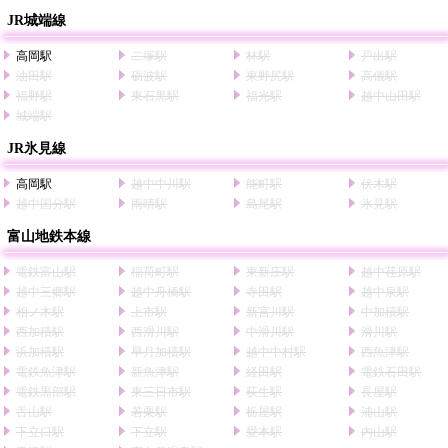
JR城端線
高岡駅
二塚駅
林駅
戸出駅
油田駅
砺波駅
東野尻駅
高儀駅
福野駅
東石黒駅
福光駅
越中山田駅
城端駅
JR氷見線
高岡駅
越中中川駅
能町駅
伏木駅
越中国分駅
雨晴駅
島尾駅
氷見駅
富山地鉄本線
電鉄富山駅
稲荷町駅
東新庄駅
越中荏原駅
越中三郷駅
越中舟橋駅
寺田駅
越中泉駅
相ノ木駅
上市駅
新宮川駅
中加積駅
西加積駅
西滑川駅
中滑川駅
滑川駅
浜加積駅
早月加積駅
越中中村駅
西魚津駅
電鉄魚津駅
新魚津駅
経田駅
電鉄石田駅
電鉄黒部駅
東三日市駅
荻生駅
長屋駅
舌山駅
若栗駅
栃屋駅
浦山駅
下立口駅
下立駅
愛本駅
内山駅