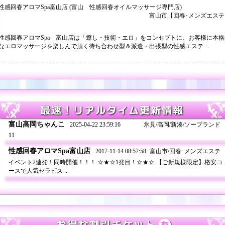
性感回春アロマSpa富山店
(富山 性感回春オイルマッサージ専門店)
富山市【回春･メンズエステ
性感回春アロマSpa 富山店は「癒し・技術・エロ」をコンセプトに、お客様に本格
なエロマッサージを楽しんで頂く待ち合わせ型＆派遣・出張型の性感エステ ...
富山高岡ちゃんこ
2025-04-22 23:59:16
氷見/高岡/新湊/ソープランド
11
性感回春アロマSpa富山店
2017-11-14 08:57:58
富山市/回春･メンズエステ
イベント2連発！同時開催！！！ ☆★☆1発目！☆★☆ 【ご新規様限定】格安コ
ースで人気セラピス ...