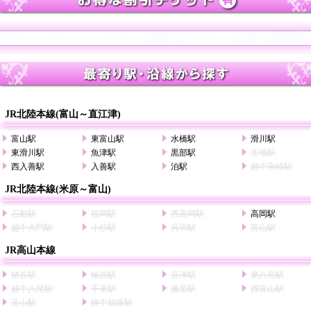
JR北陸本線(富山～直江津)
富山駅
東富山駅
水橋駅
滑川駅
東滑川駅
魚津駅
黒部駅
生地駅
西入善駅
入善駅
泊駅
越中宮崎駅
JR北陸本線(米原～富山)
石動駅
福岡駅
西高岡駅
高岡駅
越中大門駅
小杉駅
呉羽駅
富山駅
JR高山本線
猪谷駅
楡原駅
笹津駅
東八尾駅
越中八尾駅
千里駅
速星駅
西富山駅
富山駅
婦中鵜坂駅