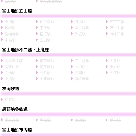
音沢駅
宇奈月温泉駅
富山地鉄立山線
寺田駅
稚子塚駅
田添駅
五百石駅
榎町駅
下段駅
釜ヶ淵駅
沢中山駅
岩峅寺駅
横江駅
千垣駅
有峰口駅
本宮駅
立山駅
富山地鉄不二越・上滝線
電鉄富山駅
稲荷町駅
不二越駅
大泉駅
南富山駅
朝菜町駅
上堀駅
小杉駅
布市駅
開発駅
月岡駅
大庄駅
上滝駅
大川寺駅
岩峅寺駅
神岡鉄道
猪谷駅
黒部峡谷鉄道
宇奈月駅
黒薙駅
鐘釣駅
欅平駅
富山地鉄市内線