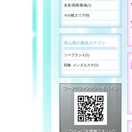
氷見/高岡/新湊(1)
その他エリア(0)
富山県の風俗カテゴリ
ソープランド
(1)
回春･メンズエステ
(1)