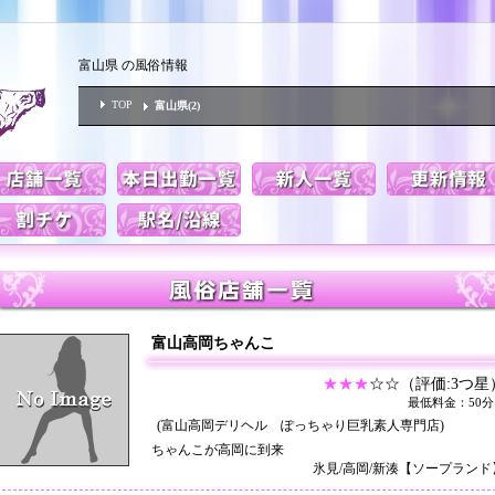
富山県 の風俗情報
TOP
富山県(2)
富山高岡ちゃんこ
★★★
☆☆（評価:3つ星
最低料金：50分
(富山高岡デリヘル ぽっちゃり巨乳素人専門店)
ちゃんこが高岡に到来
氷見/高岡/新湊【ソープランド