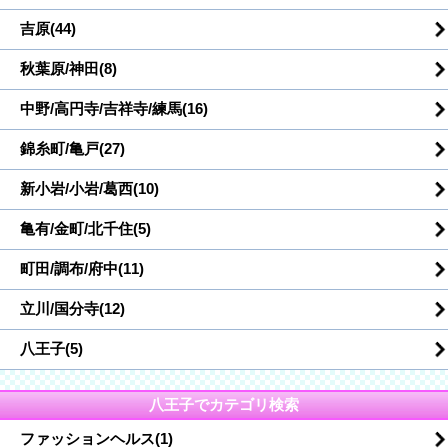
吉原(44)
秋葉原/神田(8)
中野/高円寺/吉祥寺/練馬(16)
錦糸町/亀戸(27)
新小岩/小岩/葛西(10)
亀有/金町/北千住(5)
町田/調布/府中(11)
立川/国分寺(12)
八王子(5)
八王子でカテゴリ検索
ファッションヘルス(1)