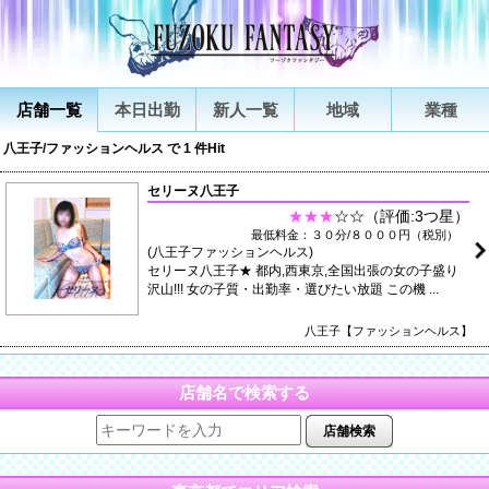
店舗一覧
本日出勤
新人一覧
地域
業種
八王子/ファッションヘルス で 1 件Hit
セリーヌ八王子
★★★
☆☆（評価:3つ星）
最低料金：３０分/８０００円（税別）
(八王子ファッションヘルス)
セリーヌ八王子★ 都内,西東京,全国出張の女の子盛り
沢山!!! 女の子質・出勤率・選びたい放題 この機 ...
八王子【ファッションヘルス】
店舗名で検索する
店舗検索