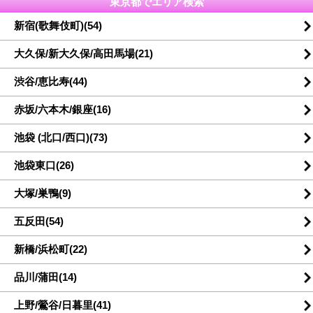
東京都でエリア検索
新宿(歌舞伎町)(54)
大久保/新大久保/高田馬場(21)
渋谷/恵比寿(44)
赤坂/六本木/銀座(16)
池袋 (北口/西口)(73)
池袋東口(26)
大塚/巣鴨(9)
五反田(54)
新橋/浜松町(22)
品川/蒲田(14)
上野/鶯谷/日暮里(41)