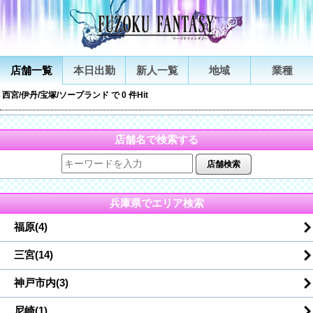
店舗一覧
本日出勤
新人一覧
地域
業種
西宮/伊丹/宝塚/ソープランド で 0 件Hit
店舗名で検索する
店舗検索
兵庫県でエリア検索
福原(4)
三宮(14)
神戸市内(3)
尼崎(1)